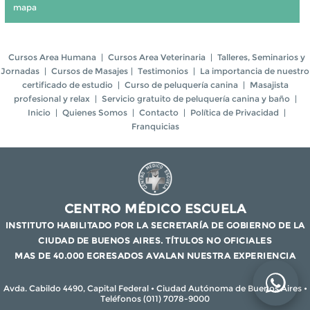
mapa
Cursos Area Humana
|
Cursos Area Veterinaria
|
Talleres, Seminarios y
Jornadas
|
Cursos de Masajes
|
Testimonios
|
La importancia de nuestro
certificado de estudio
|
Curso de peluquería canina
|
Masajista
profesional y relax
|
Servicio gratuito de peluquería canina y baño
|
Inicio
|
Quienes Somos
|
Contacto
|
Política de Privacidad
|
Franquicias
CENTRO MÉDICO ESCUELA
INSTITUTO HABILITADO POR LA SECRETARÍA DE GOBIERNO DE LA
CIUDAD DE BUENOS AIRES. TÍTULOS NO OFICIALES
MAS DE 40.000 EGRESADOS AVALAN NUESTRA EXPERIENCIA
Avda. Cabildo 4490, Capital Federal • Ciudad Autónoma de Buenos Aires •
Teléfonos (011) 7078-9000