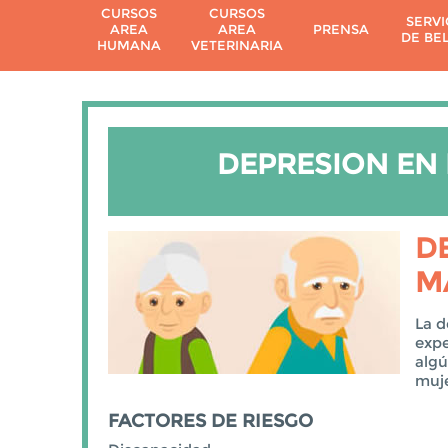
CURSOS
CURSOS
SERVI
AREA
AREA
PRENSA
DE BE
HUMANA
VETERINARIA
DEPRESION EN
D
M
La d
expe
algú
muje
FACTORES DE RIESGO