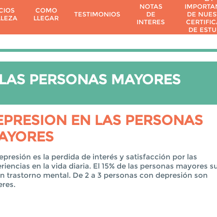
NOTAS
IMPORTA
CIOS
COMO
TESTIMONIOS
DE
DE NUES
LLEZA
LLEGAR
INTERES
CERTIFI
DE ESTU
 LAS PERSONAS MAYORES
EPRESION EN LAS PERSONAS
AYORES
epresión es la perdida de interés y satisfacción por las
riencias en la vida diaria. El 15% de las personas mayores s
n trastorno mental. De 2 a 3 personas con depresión son
res.