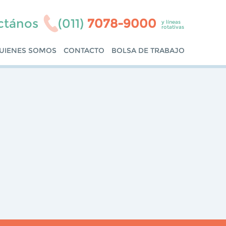
ctános
(011)
7078-9000
y líneas
rotativas
UIENES SOMOS
CONTACTO
BOLSA DE TRABAJO