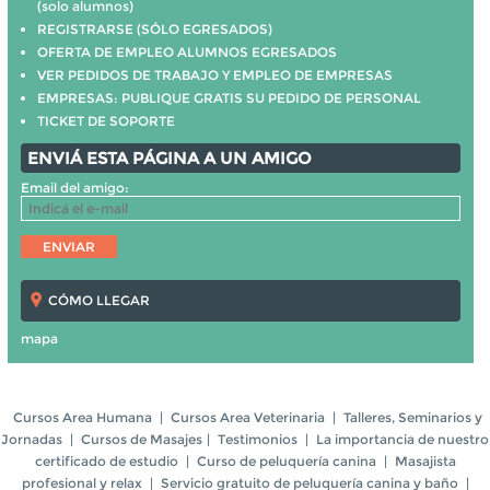
(solo alumnos)
REGISTRARSE (SÓLO EGRESADOS)
OFERTA DE EMPLEO ALUMNOS EGRESADOS
VER PEDIDOS DE TRABAJO Y EMPLEO DE EMPRESAS
EMPRESAS: PUBLIQUE GRATIS SU PEDIDO DE PERSONAL
TICKET DE SOPORTE
ENVIÁ ESTA PÁGINA A UN AMIGO
Email del amigo:
CÓMO LLEGAR
mapa
Cursos Area Humana
|
Cursos Area Veterinaria
|
Talleres, Seminarios y
Jornadas
|
Cursos de Masajes
|
Testimonios
|
La importancia de nuestro
certificado de estudio
|
Curso de peluquería canina
|
Masajista
profesional y relax
|
Servicio gratuito de peluquería canina y baño
|